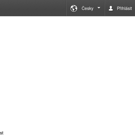
Česky
Přihlásit
st